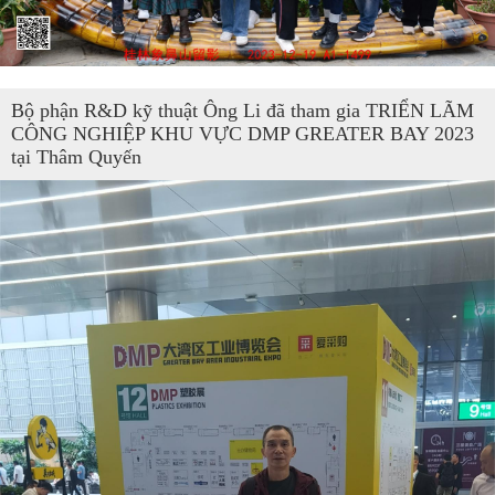
Bộ phận R&D kỹ thuật Ông Li đã tham gia TRIỂN LÃM
CÔNG NGHIỆP KHU VỰC DMP GREATER BAY 2023
tại Thâm Quyến