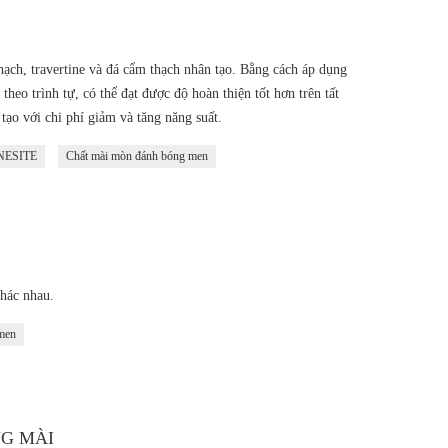
ạch, travertine và đá cẩm thạch nhân tạo. Bằng cách áp dụng
heo trình tự, có thể đạt được độ hoàn thiện tốt hơn trên tất
tạo với chi phí giảm và tăng năng suất.
ESITE
Chất mài mòn đánh bóng men
hác nhau.
men
NG MÀI