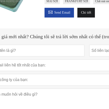
MÀI SỢI
FRANKFURT SỢI
Chất mài m

Send Email
Chi tiết
 giá mới nhất? Chúng tôi sẽ trả lời sớm nhất có thể (t