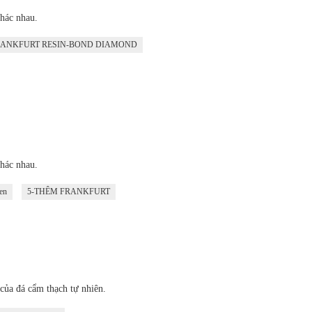
hác nhau.
ANKFURT RESIN-BOND DIAMOND
hác nhau.
en
5-THÊM FRANKFURT
của đá cẩm thạch tự nhiên.