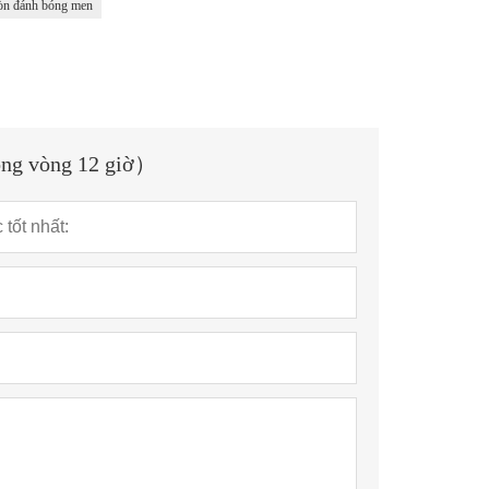
òn đánh bóng men
rong vòng 12 giờ）