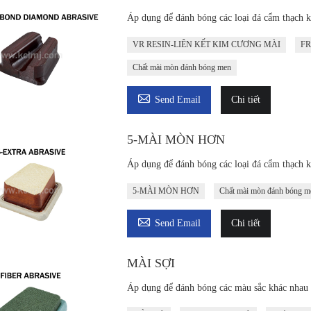
Áp dụng để đánh bóng các loại đá cẩm thạch k
VR RESIN-LIÊN KẾT KIM CƯƠNG MÀI
FR
Chất mài mòn đánh bóng men

Send Email
Chi tiết
5-MÀI MÒN HƠN
Áp dụng để đánh bóng các loại đá cẩm thạch k
5-MÀI MÒN HƠN
Chất mài mòn đánh bóng m

Send Email
Chi tiết
MÀI SỢI
Áp dụng để đánh bóng các màu sắc khác nhau 