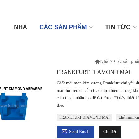
NHÀ
CÁC SẢN PHẨM
TIN TỨC

Nhà
>
Các sản ph
FRANKFURT DIAMOND MÀI
Chất mài mòn kim cương Frankfurt chủ yếu đư
mài thô trên đá cẩm thạch tự nhiên. Trong khi
cẩm thạch nhân tạo để đạt được độ dày thiết k
theo.
FRANKFURT DIAMOND MÀI
Chất mài mòn

Send Email
Chi tiết