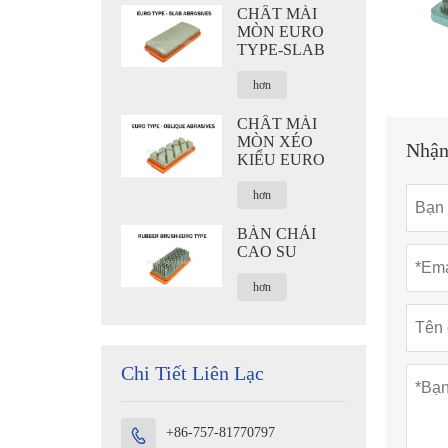
CHẤT MÀI
MÒN EURO
TYPE-SLAB
hơn
CHẤT MÀI
MÒN XÉO
Nhận
KIỂU EURO
hơn
BÀN CHẢI
CAO SU
hơn
Chi Tiết Liên Lạc
+86-757-81770797
