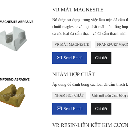
VR MÁT MAGNESITE
Nó được sử dụng trong việc làm mịn đá cẩm th
chuỗi magiesite và loạt chất mài mòn tổng hợp t
cả các loại đá cẩm thạch và đá cẩm thạch nhân 
VR MÁT MAGNESITE
FRANKFURT MAGN

Send Email
Chi tiết
NHÁM HỢP CHẤT
Áp dụng để đánh bóng các loại đá cẩm thạch k
NHÁM HỢP CHẤT
Chất mài mòn đánh bóng 

Send Email
Chi tiết
VR RESIN-LIÊN KẾT KIM CƯƠ