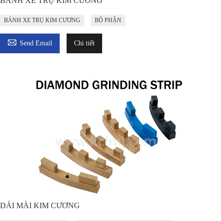
BÁNH XE TRỤ KIM CƯƠNG
BÁNH XE TRỤ KIM CƯƠNG
BỘ PHẬN

Send Email
Chi tiết
DẢI MÀI KIM CƯƠNG