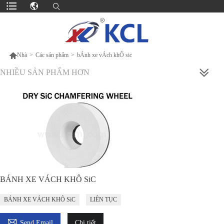

Nhà
>
Các sản phẩm
>
bÁnh xe vÁch khÔ sic
NHIỀU SẢN PHẨM HƠN
BÁNH XE VÁCH KHÔ SiC
BÁNH XE VÁCH KHÔ SiC
LIÊN TỤC

Send Email
Chi tiết